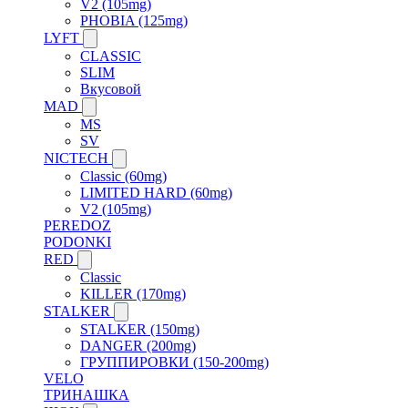
V2 (105mg)
PHOBIA (125mg)
LYFT
CLASSIC
SLIM
Вкусовой
MAD
MS
SV
NICTECH
Classic (60mg)
LIMITED HARD (60mg)
V2 (105mg)
PEREDOZ
PODONKI
RED
Classic
KILLER (170mg)
STALKER
STALKER (150mg)
DANGER (200mg)
ГРУППИРОВКИ (150-200mg)
VELO
ТРИНАШКА