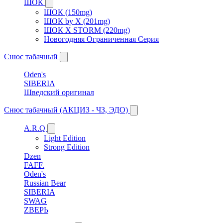
ШОК
ШОК (150mg)
ШОК by X (201mg)
ШОК X STORM (220mg)
Новогодняя Ограниченная Серия
Снюс табачный
Oden's
SIBERIA
Шведский оригинал
Снюс табачный (АКЦИЗ - ЧЗ, ЭДО)
A.R.Q
Light Edition
Strong Edition
Dzen
FAFF.
Oden's
Russian Bear
SIBERIA
SWAG
ZВЕРЬ