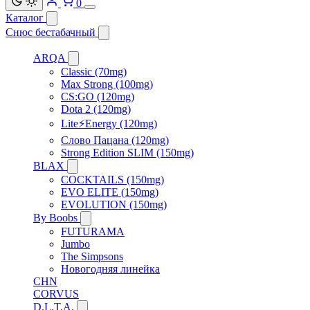
0
Каталог
Снюс бестабачный
ARQA
Classic (70mg)
Max Strong (100mg)
CS:GO (120mg)
Dota 2 (120mg)
Lite⚡Energy (120mg)
Слово Пацана (120mg)
Strong Edition SLIM (150mg)
BLAX
COCKTAILS (150mg)
EVO ELITE (150mg)
EVOLUTION (150mg)
By Boobs
FUTURAMA
Jumbo
The Simpsons
Новогодняя линейка
CHN
CORVUS
D.L.T.A.