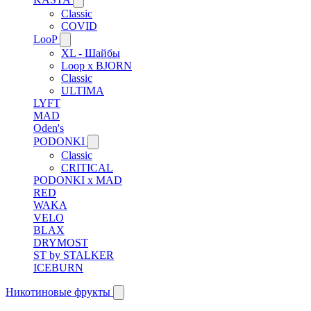
Classic
COVID
LooP
XL - Шайбы
Loop x BJORN
Classic
ULTIMA
LYFT
MAD
Oden's
PODONKI
Classic
CRITICAL
PODONKI x MAD
RED
WAKA
VELO
BLAX
DRYMOST
ST by STALKER
ICEBURN
Никотиновые фрукты