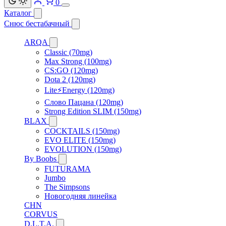
0
Каталог
Снюс бестабачный
ARQA
Classic (70mg)
Max Strong (100mg)
CS:GO (120mg)
Dota 2 (120mg)
Lite⚡Energy (120mg)
Слово Пацана (120mg)
Strong Edition SLIM (150mg)
BLAX
COCKTAILS (150mg)
EVO ELITE (150mg)
EVOLUTION (150mg)
By Boobs
FUTURAMA
Jumbo
The Simpsons
Новогодняя линейка
CHN
CORVUS
D.L.T.A.