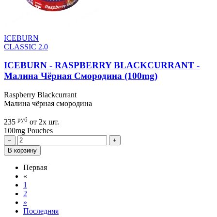
ICEBURN
CLASSIC 2.0
ICEBURN - RASPBERRY BLACKCURRANT -
Малина Чёрная Смородина (100mg)
Raspberry Blackcurrant
Малина чёрная смородина
руб
235
от 2х шт.
100mg
Pouches
−
+
В корзину
Первая
«
1
2
»
Последняя