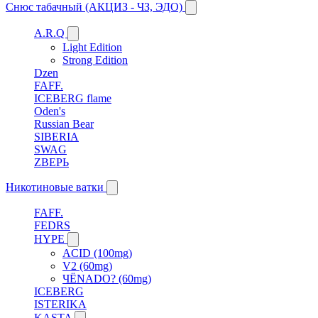
Снюс табачный (АКЦИЗ - ЧЗ, ЭДО)
A.R.Q
Light Edition
Strong Edition
Dzen
FAFF.
ICEBERG flame
Oden's
Russian Bear
SIBERIA
SWAG
ZВЕРЬ
Никотиновые ватки
FAFF.
FEDRS
HYPE
ACID (100mg)
V2 (60mg)
ЧЁNADO? (60mg)
ICEBERG
ISTERIKA
KASTA