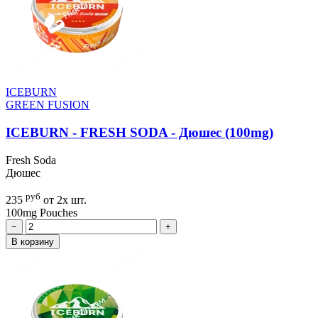
ICEBURN
GREEN FUSION
ICEBURN - FRESH SODA - Дюшес (100mg)
Fresh Soda
Дюшес
руб
235
от 2х шт.
100mg
Pouches
−
+
В корзину