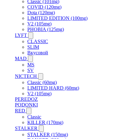
Classic (101mg)
COVID (120mg)
Dota (120mg)
LIMITED EDITION (100mg)
V2 (105mg)
PHOBIA (125mg)
LYFT
CLASSIC
SLIM
Вкусовой
MAD
MS
SV
NICTECH
Classic (60mg)
LIMITED HARD (60mg)
V2 (105mg)
PEREDOZ
PODONKI
RED
Classic
KILLER (170mg)
STALKER
STALKER (150mg)