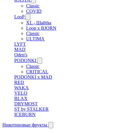
Classic
COVID
LooP
XL - Шайбы
Loop x BJORN
Classic
ULTIMA
LYFT
MAD
Oden's
PODONKI
Classic
CRITICAL
PODONKI x MAD
RED
WAKA
VELO
BLAX
DRYMOST
ST by STALKER
ICEBURN
Никотиновые фрукты