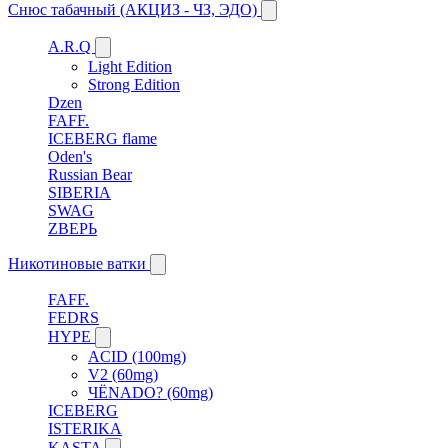
Снюс табачный (АКЦИЗ - ЧЗ, ЭДО)
A.R.Q
Light Edition
Strong Edition
Dzen
FAFF.
ICEBERG flame
Oden's
Russian Bear
SIBERIA
SWAG
ZВЕРЬ
Никотиновые ватки
FAFF.
FEDRS
HYPE
ACID (100mg)
V2 (60mg)
ЧЁNADO? (60mg)
ICEBERG
ISTERIKA
KASTA