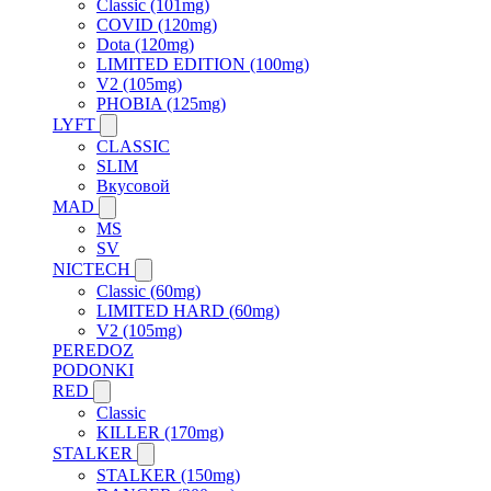
Classic (101mg)
COVID (120mg)
Dota (120mg)
LIMITED EDITION (100mg)
V2 (105mg)
PHOBIA (125mg)
LYFT
CLASSIC
SLIM
Вкусовой
MAD
MS
SV
NICTECH
Classic (60mg)
LIMITED HARD (60mg)
V2 (105mg)
PEREDOZ
PODONKI
RED
Classic
KILLER (170mg)
STALKER
STALKER (150mg)