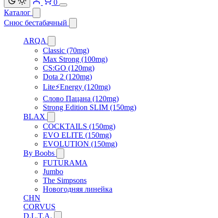
0
Каталог
Снюс бестабачный
ARQA
Classic (70mg)
Max Strong (100mg)
CS:GO (120mg)
Dota 2 (120mg)
Lite⚡Energy (120mg)
Слово Пацана (120mg)
Strong Edition SLIM (150mg)
BLAX
COCKTAILS (150mg)
EVO ELITE (150mg)
EVOLUTION (150mg)
By Boobs
FUTURAMA
Jumbo
The Simpsons
Новогодняя линейка
CHN
CORVUS
D.L.T.A.