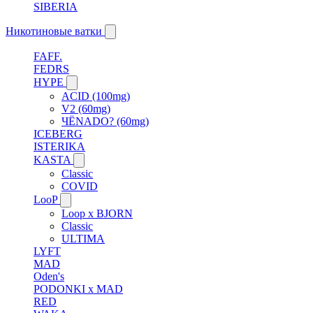
SIBERIA
Никотиновые ватки
FAFF.
FEDRS
HYPE
ACID (100mg)
V2 (60mg)
ЧЁNADO? (60mg)
ICEBERG
ISTERIKA
KASTA
Classic
COVID
LooP
Loop x BJORN
Classic
ULTIMA
LYFT
MAD
Oden's
PODONKI x MAD
RED