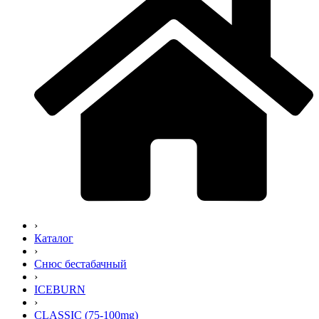
›
Каталог
›
Снюс бестабачный
›
ICEBURN
›
CLASSIC (75-100mg)