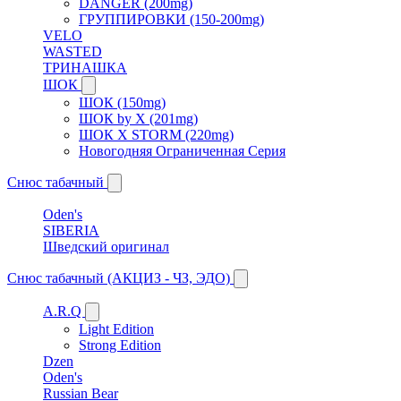
DANGER (200mg)
ГРУППИРОВКИ (150-200mg)
VELO
WASTED
ТРИНАШКА
ШОК
ШОК (150mg)
ШОК by X (201mg)
ШОК X STORM (220mg)
Новогодняя Ограниченная Серия
Снюс табачный
Oden's
SIBERIA
Шведский оригинал
Снюс табачный (АКЦИЗ - ЧЗ, ЭДО)
A.R.Q
Light Edition
Strong Edition
Dzen
Oden's
Russian Bear