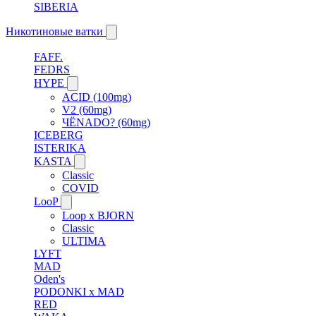
SIBERIA
Никотиновые ватки
FAFF.
FEDRS
HYPE
ACID (100mg)
V2 (60mg)
ЧЁNADO? (60mg)
ICEBERG
ISTERIKA
KASTA
Classic
COVID
LooP
Loop x BJORN
Classic
ULTIMA
LYFT
MAD
Oden's
PODONKI x MAD
RED