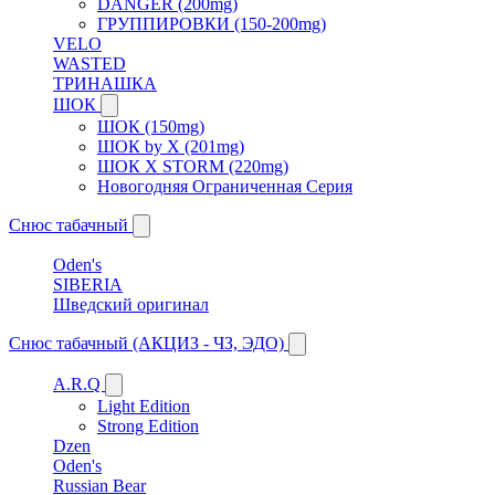
DANGER (200mg)
ГРУППИРОВКИ (150-200mg)
VELO
WASTED
ТРИНАШКА
ШОК
ШОК (150mg)
ШОК by X (201mg)
ШОК X STORM (220mg)
Новогодняя Ограниченная Серия
Снюс табачный
Oden's
SIBERIA
Шведский оригинал
Снюс табачный (АКЦИЗ - ЧЗ, ЭДО)
A.R.Q
Light Edition
Strong Edition
Dzen
Oden's
Russian Bear