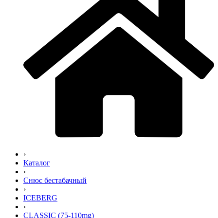
›
Каталог
›
Снюс бестабачный
›
ICEBERG
›
CLASSIC (75-110mg)