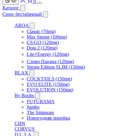
0
Каталог
Снюс бестабачный
ARQA
Classic (70mg)
Max Strong (100mg)
CS:GO (120mg)
Dota 2 (120mg)
Lite⚡Energy (120mg)
Слово Пацана (120mg)
Strong Edition SLIM (150mg)
BLAX
COCKTAILS (150mg)
EVO ELITE (150mg)
EVOLUTION (150mg)
By Boobs
FUTURAMA
Jumbo
The Simpsons
Новогодняя линейка
CHN
CORVUS
D.L.T.A.