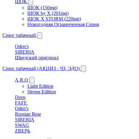
ШОК
ШОК (150mg)
ШОК by X (201mg)
ШОК X STORM (220mg)
Новогодняя Ограниченная Серия
Снюс табачный
Oden's
SIBERIA
Шведский оригинал
Снюс табачный (АКЦИЗ - ЧЗ, ЭДО)
A.R.Q
Light Edition
Strong Edition
Dzen
FAFF.
Oden's
Russian Bear
SIBERIA
SWAG
ZВЕРЬ