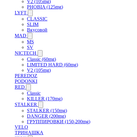
V2 (105mg)
PHOBIA (125mg)
LYFT
CLASSIC
SLIM
Вкусовой
MAD
MS
SV
NICTECH
Classic (60mg)
LIMITED HARD (60mg)
V2 (105mg)
PEREDOZ
PODONKI
RED
Classic
KILLER (170mg)
STALKER
STALKER (150mg)
DANGER (200mg)
ГРУППИРОВКИ (150-200mg)
VELO
ТРИНАШКА