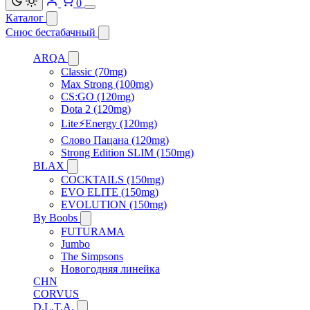
0
Каталог
Снюс бестабачный
ARQA
Classic (70mg)
Max Strong (100mg)
CS:GO (120mg)
Dota 2 (120mg)
Lite⚡Energy (120mg)
Слово Пацана (120mg)
Strong Edition SLIM (150mg)
BLAX
COCKTAILS (150mg)
EVO ELITE (150mg)
EVOLUTION (150mg)
By Boobs
FUTURAMA
Jumbo
The Simpsons
Новогодняя линейка
CHN
CORVUS
D.L.T.A.