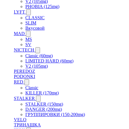
V2 (105mg)
PHOBIA (125mg)
LYFT
CLASSIC
SLIM
Вкусовой
MAD
MS
SV
NICTECH
Classic (60mg)
LIMITED HARD (60mg)
V2 (105mg)
PEREDOZ
PODONKI
RED
Classic
KILLER (170mg)
STALKER
STALKER (150mg)
DANGER (200mg)
ГРУППИРОВКИ (150-200mg)
VELO
ТРИНАШКА