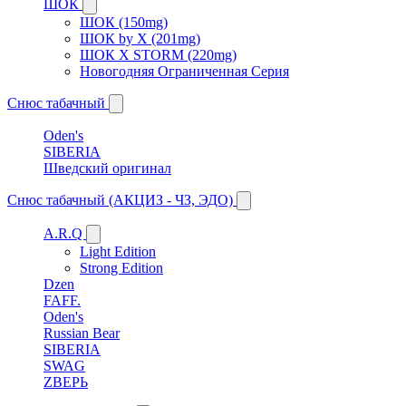
ШОК
ШОК (150mg)
ШОК by X (201mg)
ШОК X STORM (220mg)
Новогодняя Ограниченная Серия
Снюс табачный
Oden's
SIBERIA
Шведский оригинал
Снюс табачный (АКЦИЗ - ЧЗ, ЭДО)
A.R.Q
Light Edition
Strong Edition
Dzen
FAFF.
Oden's
Russian Bear
SIBERIA
SWAG
ZВЕРЬ