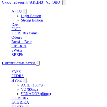
Снюс табачный (АКЦИЗ - ЧЗ, ЭДО)
A.R.Q
Light Edition
Strong Edition
Dzen
FAFF.
ICEBERG flame
Oden's
Russian Bear
SIBERIA
SWAG
ZВЕРЬ
Никотиновые ватки
FAFF.
FEDRS
HYPE
ACID (100mg)
V2 (60mg)
ЧЁNADO? (60mg)
ICEBERG
ISTERIKA
KASTA