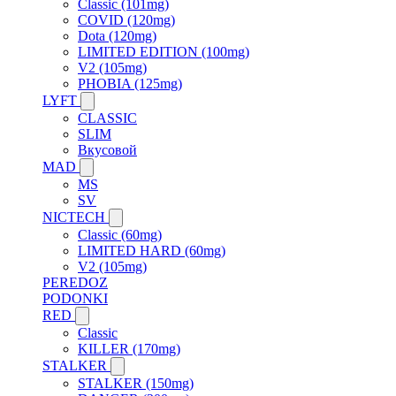
Classic (101mg)
COVID (120mg)
Dota (120mg)
LIMITED EDITION (100mg)
V2 (105mg)
PHOBIA (125mg)
LYFT
CLASSIC
SLIM
Вкусовой
MAD
MS
SV
NICTECH
Classic (60mg)
LIMITED HARD (60mg)
V2 (105mg)
PEREDOZ
PODONKI
RED
Classic
KILLER (170mg)
STALKER
STALKER (150mg)