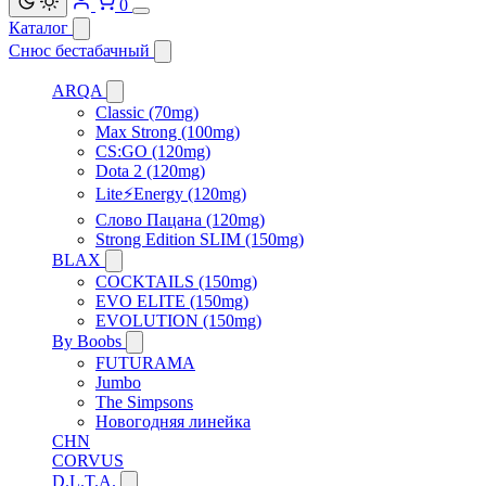
0
Каталог
Снюс бестабачный
ARQA
Classic (70mg)
Max Strong (100mg)
CS:GO (120mg)
Dota 2 (120mg)
Lite⚡Energy (120mg)
Слово Пацана (120mg)
Strong Edition SLIM (150mg)
BLAX
COCKTAILS (150mg)
EVO ELITE (150mg)
EVOLUTION (150mg)
By Boobs
FUTURAMA
Jumbo
The Simpsons
Новогодняя линейка
CHN
CORVUS
D.L.T.A.