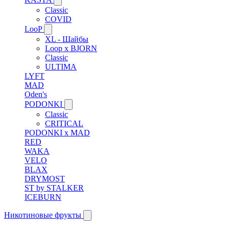
Classic
COVID
LooP
XL - Шайбы
Loop x BJORN
Classic
ULTIMA
LYFT
MAD
Oden's
PODONKI
Classic
CRITICAL
PODONKI x MAD
RED
WAKA
VELO
BLAX
DRYMOST
ST by STALKER
ICEBURN
Никотиновые фрукты