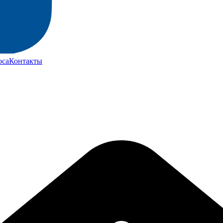
юса
Контакты