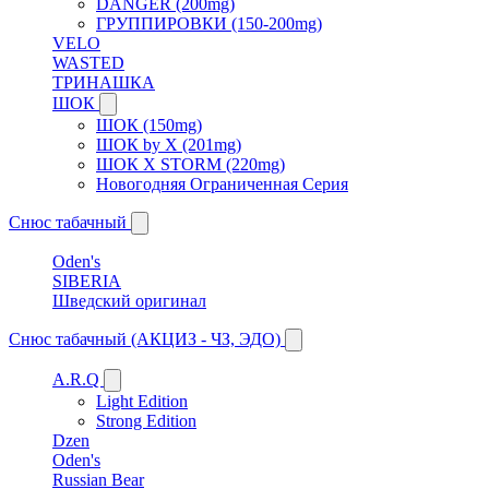
DANGER (200mg)
ГРУППИРОВКИ (150-200mg)
VELO
WASTED
ТРИНАШКА
ШОК
ШОК (150mg)
ШОК by X (201mg)
ШОК X STORM (220mg)
Новогодняя Ограниченная Серия
Снюс табачный
Oden's
SIBERIA
Шведский оригинал
Снюс табачный (АКЦИЗ - ЧЗ, ЭДО)
A.R.Q
Light Edition
Strong Edition
Dzen
Oden's
Russian Bear