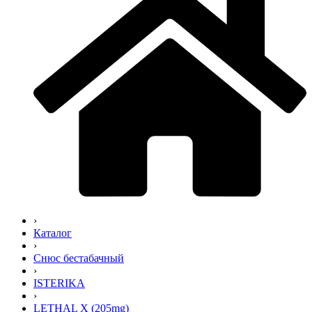
›
Каталог
›
Снюс бестабачный
›
ISTERIKA
›
LETHAL X (205mg)