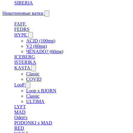
SIBERIA
Никотиновые ватки
FAFF.
FEDRS
HYPE
ACID (100mg)
V2 (60mg)
ЧЁNADO? (60mg)
ICEBERG
ISTERIKA
KASTA
Classic
COVID
LooP
Loop x BJORN
Classic
ULTIMA
LYFT
MAD
Oden's
PODONKI x MAD
RED