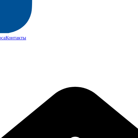
юса
Контакты