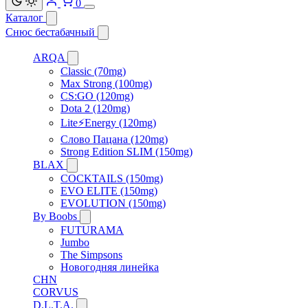
0
Каталог
Снюс бестабачный
ARQA
Classic (70mg)
Max Strong (100mg)
CS:GO (120mg)
Dota 2 (120mg)
Lite⚡Energy (120mg)
Слово Пацана (120mg)
Strong Edition SLIM (150mg)
BLAX
COCKTAILS (150mg)
EVO ELITE (150mg)
EVOLUTION (150mg)
By Boobs
FUTURAMA
Jumbo
The Simpsons
Новогодняя линейка
CHN
CORVUS
D.L.T.A.