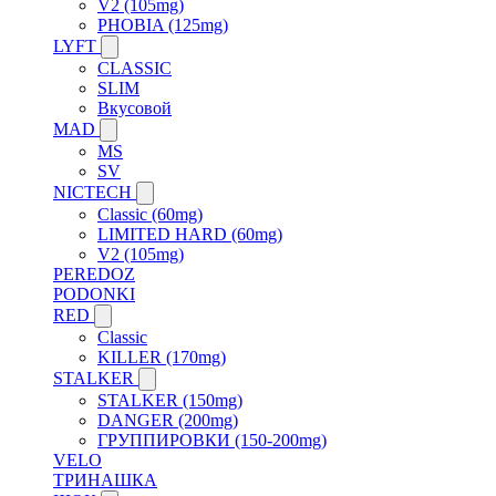
V2 (105mg)
PHOBIA (125mg)
LYFT
CLASSIC
SLIM
Вкусовой
MAD
MS
SV
NICTECH
Classic (60mg)
LIMITED HARD (60mg)
V2 (105mg)
PEREDOZ
PODONKI
RED
Classic
KILLER (170mg)
STALKER
STALKER (150mg)
DANGER (200mg)
ГРУППИРОВКИ (150-200mg)
VELO
ТРИНАШКА