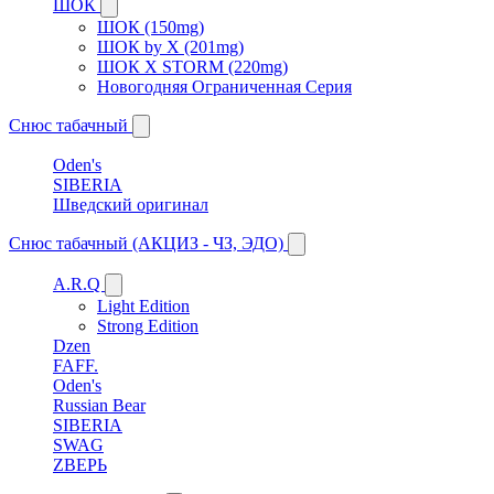
ШОК
ШОК (150mg)
ШОК by X (201mg)
ШОК X STORM (220mg)
Новогодняя Ограниченная Серия
Снюс табачный
Oden's
SIBERIA
Шведский оригинал
Снюс табачный (АКЦИЗ - ЧЗ, ЭДО)
A.R.Q
Light Edition
Strong Edition
Dzen
FAFF.
Oden's
Russian Bear
SIBERIA
SWAG
ZВЕРЬ