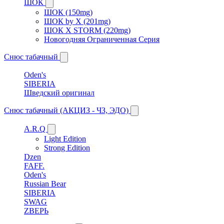
ШОК
ШОК (150mg)
ШОК by X (201mg)
ШОК X STORM (220mg)
Новогодняя Ограниченная Серия
Снюс табачный
Oden's
SIBERIA
Шведский оригинал
Снюс табачный (АКЦИЗ - ЧЗ, ЭДО)
A.R.Q
Light Edition
Strong Edition
Dzen
FAFF.
Oden's
Russian Bear
SIBERIA
SWAG
ZВЕРЬ