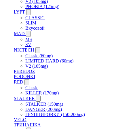
V2 (105mg)
PHOBIA (125mg)
LYFT
CLASSIC
SLIM
Вкусовой
MAD
MS
SV
NICTECH
Classic (60mg)
LIMITED HARD (60mg)
V2 (105mg)
PEREDOZ
PODONKI
RED
Classic
KILLER (170mg)
STALKER
STALKER (150mg)
DANGER (200mg)
ГРУППИРОВКИ (150-200mg)
VELO
ТРИНАШКА