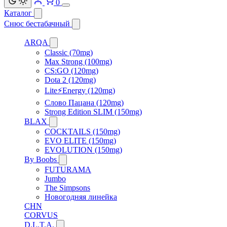
0
Каталог
Снюс бестабачный
ARQA
Classic (70mg)
Max Strong (100mg)
CS:GO (120mg)
Dota 2 (120mg)
Lite⚡Energy (120mg)
Слово Пацана (120mg)
Strong Edition SLIM (150mg)
BLAX
COCKTAILS (150mg)
EVO ELITE (150mg)
EVOLUTION (150mg)
By Boobs
FUTURAMA
Jumbo
The Simpsons
Новогодняя линейка
CHN
CORVUS
D.L.T.A.