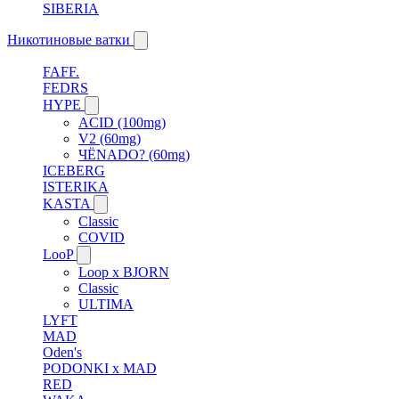
SIBERIA
Никотиновые ватки
FAFF.
FEDRS
HYPE
ACID (100mg)
V2 (60mg)
ЧЁNADO? (60mg)
ICEBERG
ISTERIKA
KASTA
Classic
COVID
LooP
Loop x BJORN
Classic
ULTIMA
LYFT
MAD
Oden's
PODONKI x MAD
RED