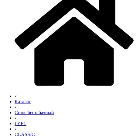
›
Каталог
›
Снюс бестабачный
›
LYFT
›
CLASSIC