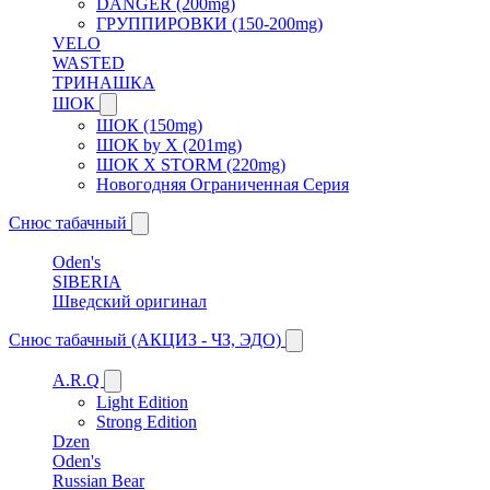
DANGER (200mg)
ГРУППИРОВКИ (150-200mg)
VELO
WASTED
ТРИНАШКА
ШОК
ШОК (150mg)
ШОК by X (201mg)
ШОК X STORM (220mg)
Новогодняя Ограниченная Серия
Снюс табачный
Oden's
SIBERIA
Шведский оригинал
Снюс табачный (АКЦИЗ - ЧЗ, ЭДО)
A.R.Q
Light Edition
Strong Edition
Dzen
Oden's
Russian Bear