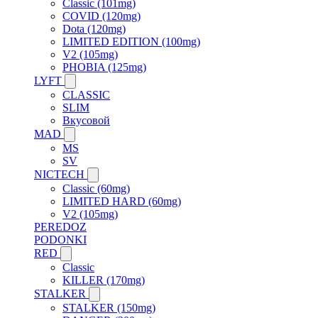
Classic (101mg)
COVID (120mg)
Dota (120mg)
LIMITED EDITION (100mg)
V2 (105mg)
PHOBIA (125mg)
LYFT
CLASSIC
SLIM
Вкусовой
MAD
MS
SV
NICTECH
Classic (60mg)
LIMITED HARD (60mg)
V2 (105mg)
PEREDOZ
PODONKI
RED
Classic
KILLER (170mg)
STALKER
STALKER (150mg)