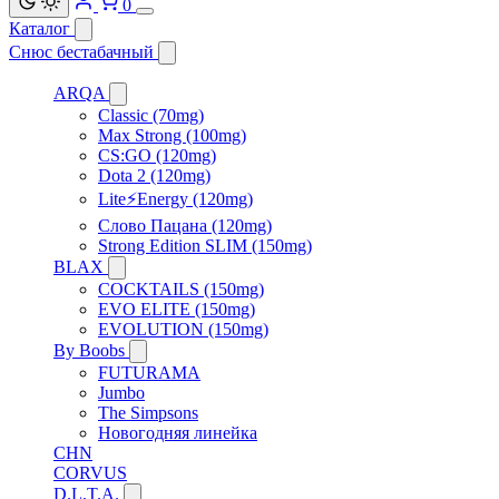
0
Каталог
Снюс бестабачный
ARQA
Classic (70mg)
Max Strong (100mg)
CS:GO (120mg)
Dota 2 (120mg)
Lite⚡Energy (120mg)
Слово Пацана (120mg)
Strong Edition SLIM (150mg)
BLAX
COCKTAILS (150mg)
EVO ELITE (150mg)
EVOLUTION (150mg)
By Boobs
FUTURAMA
Jumbo
The Simpsons
Новогодняя линейка
CHN
CORVUS
D.L.T.A.