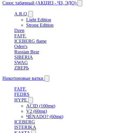
Снюс табачный (АКЦИЗ - ЧЗ, ЭДО)
A.R.Q
Light Edition
Strong Edition
Dzen
FAFF.
ICEBERG flame
Oden's
Russian Bear
SIBERIA
SWAG
ZВЕРЬ
Никотиновые ватки
FAFF.
FEDRS
HYPE
ACID (100mg)
V2 (60mg)
ЧЁNADO? (60mg)
ICEBERG
ISTERIKA
KASTA