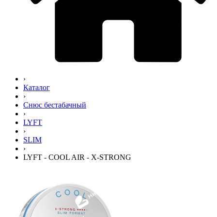
›
Каталог
›
Снюс бестабачный
›
LYFT
›
SLIM
›
LYFT - COOL AIR - X-STRONG