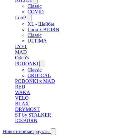
Classic
COVID
LooP
XL - Шайбы
Loop x BJORN
Classic
ULTIMA
LYFT
MAD
Oden's
PODONKI
Classic
CRITICAL
PODONKI x MAD
RED
WAKA
VELO
BLAX
DRYMOST
ST by STALKER
ICEBURN
Никотиновые фрукты