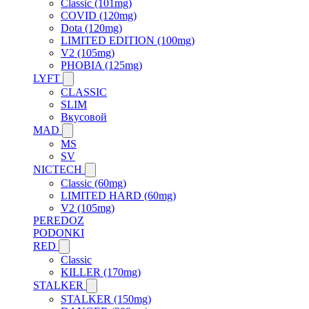
Classic (101mg)
COVID (120mg)
Dota (120mg)
LIMITED EDITION (100mg)
V2 (105mg)
PHOBIA (125mg)
LYFT
CLASSIC
SLIM
Вкусовой
MAD
MS
SV
NICTECH
Classic (60mg)
LIMITED HARD (60mg)
V2 (105mg)
PEREDOZ
PODONKI
RED
Classic
KILLER (170mg)
STALKER
STALKER (150mg)