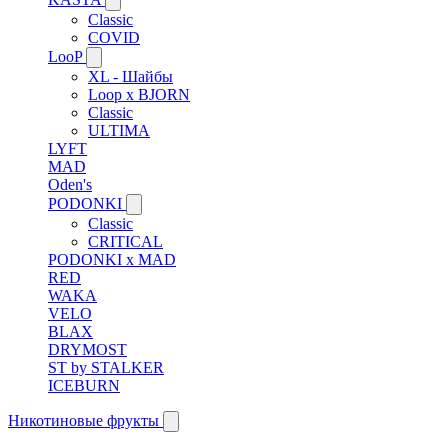
Classic
COVID
LooP
XL - Шайбы
Loop x BJORN
Classic
ULTIMA
LYFT
MAD
Oden's
PODONKI
Classic
CRITICAL
PODONKI x MAD
RED
WAKA
VELO
BLAX
DRYMOST
ST by STALKER
ICEBURN
Никотиновые фрукты