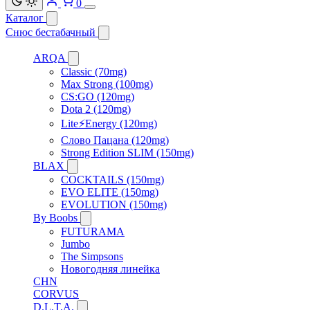
0
Каталог
Снюс бестабачный
ARQA
Classic (70mg)
Max Strong (100mg)
CS:GO (120mg)
Dota 2 (120mg)
Lite⚡Energy (120mg)
Слово Пацана (120mg)
Strong Edition SLIM (150mg)
BLAX
COCKTAILS (150mg)
EVO ELITE (150mg)
EVOLUTION (150mg)
By Boobs
FUTURAMA
Jumbo
The Simpsons
Новогодняя линейка
CHN
CORVUS
D.L.T.A.