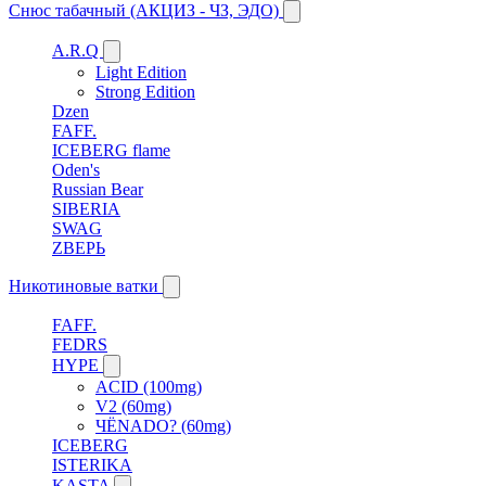
Снюс табачный (АКЦИЗ - ЧЗ, ЭДО)
A.R.Q
Light Edition
Strong Edition
Dzen
FAFF.
ICEBERG flame
Oden's
Russian Bear
SIBERIA
SWAG
ZВЕРЬ
Никотиновые ватки
FAFF.
FEDRS
HYPE
ACID (100mg)
V2 (60mg)
ЧЁNADO? (60mg)
ICEBERG
ISTERIKA
KASTA