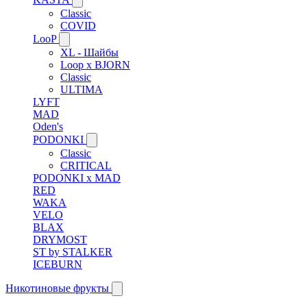
Classic
COVID
LooP
XL - Шайбы
Loop x BJORN
Classic
ULTIMA
LYFT
MAD
Oden's
PODONKI
Classic
CRITICAL
PODONKI x MAD
RED
WAKA
VELO
BLAX
DRYMOST
ST by STALKER
ICEBURN
Никотиновые фрукты