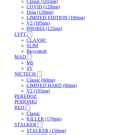
Classic (101mg)
COVID (120mg)
Dota (120mg)
LIMITED EDITION (100mg)
V2 (105mg)
PHOBIA (125mg)
LYFT
CLASSIC
SLIM
Вкусовой
MAD
MS
SV
NICTECH
Classic (60mg)
LIMITED HARD (60mg)
V2 (105mg)
PEREDOZ
PODONKI
RED
Classic
KILLER (170mg)
STALKER
STALKER (150mg)