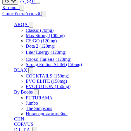
0
Каталог
Снюс бестабачный
ARQA
Classic (70mg)
Max Strong (100mg)
CS:GO (120mg)
Dota 2 (120mg)
Lite⚡Energy (120mg)
Слово Пацана (120mg)
Strong Edition SLIM (150mg)
BLAX
COCKTAILS (150mg)
EVO ELITE (150mg)
EVOLUTION (150mg)
By Boobs
FUTURAMA
Jumbo
The Simpsons
Новогодняя линейка
CHN
CORVUS
D.L.T.A.