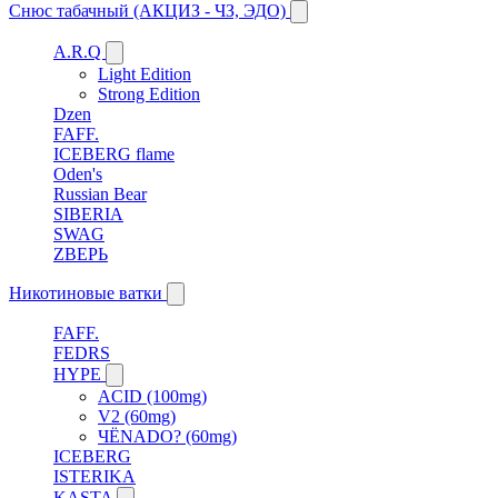
Снюс табачный (АКЦИЗ - ЧЗ, ЭДО)
A.R.Q
Light Edition
Strong Edition
Dzen
FAFF.
ICEBERG flame
Oden's
Russian Bear
SIBERIA
SWAG
ZВЕРЬ
Никотиновые ватки
FAFF.
FEDRS
HYPE
ACID (100mg)
V2 (60mg)
ЧЁNADO? (60mg)
ICEBERG
ISTERIKA
KASTA