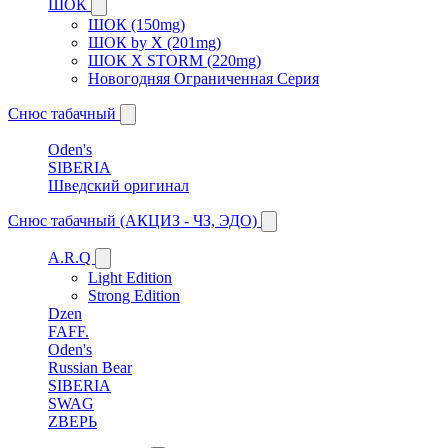
ШОК
ШОК (150mg)
ШОК by X (201mg)
ШОК X STORM (220mg)
Новогодняя Ограниченная Серия
Снюс табачный
Oden's
SIBERIA
Шведский оригинал
Снюс табачный (АКЦИЗ - ЧЗ, ЭДО)
A.R.Q
Light Edition
Strong Edition
Dzen
FAFF.
Oden's
Russian Bear
SIBERIA
SWAG
ZВЕРЬ