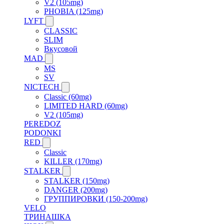
V2 (105mg)
PHOBIA (125mg)
LYFT
CLASSIC
SLIM
Вкусовой
MAD
MS
SV
NICTECH
Classic (60mg)
LIMITED HARD (60mg)
V2 (105mg)
PEREDOZ
PODONKI
RED
Classic
KILLER (170mg)
STALKER
STALKER (150mg)
DANGER (200mg)
ГРУППИРОВКИ (150-200mg)
VELO
ТРИНАШКА