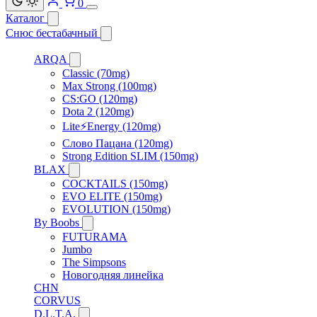
0
Каталог
Снюс бестабачный
ARQA
Classic (70mg)
Max Strong (100mg)
CS:GO (120mg)
Dota 2 (120mg)
Lite⚡Energy (120mg)
Слово Пацана (120mg)
Strong Edition SLIM (150mg)
BLAX
COCKTAILS (150mg)
EVO ELITE (150mg)
EVOLUTION (150mg)
By Boobs
FUTURAMA
Jumbo
The Simpsons
Новогодняя линейка
CHN
CORVUS
D.L.T.A.