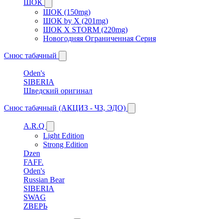
ШОК
ШОК (150mg)
ШОК by X (201mg)
ШОК X STORM (220mg)
Новогодняя Ограниченная Серия
Снюс табачный
Oden's
SIBERIA
Шведский оригинал
Снюс табачный (АКЦИЗ - ЧЗ, ЭДО)
A.R.Q
Light Edition
Strong Edition
Dzen
FAFF.
Oden's
Russian Bear
SIBERIA
SWAG
ZВЕРЬ