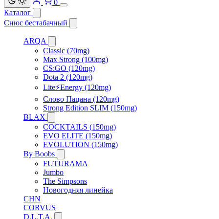
0
Каталог
Снюс бестабачный
ARQA
Classic (70mg)
Max Strong (100mg)
CS:GO (120mg)
Dota 2 (120mg)
Lite⚡Energy (120mg)
Слово Пацана (120mg)
Strong Edition SLIM (150mg)
BLAX
COCKTAILS (150mg)
EVO ELITE (150mg)
EVOLUTION (150mg)
By Boobs
FUTURAMA
Jumbo
The Simpsons
Новогодняя линейка
CHN
CORVUS
D.L.T.A.