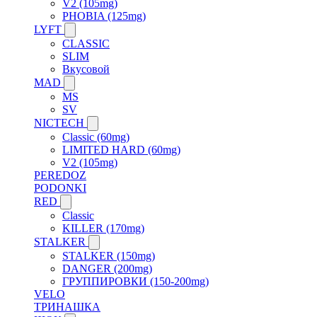
V2 (105mg)
PHOBIA (125mg)
LYFT
CLASSIC
SLIM
Вкусовой
MAD
MS
SV
NICTECH
Classic (60mg)
LIMITED HARD (60mg)
V2 (105mg)
PEREDOZ
PODONKI
RED
Classic
KILLER (170mg)
STALKER
STALKER (150mg)
DANGER (200mg)
ГРУППИРОВКИ (150-200mg)
VELO
ТРИНАШКА