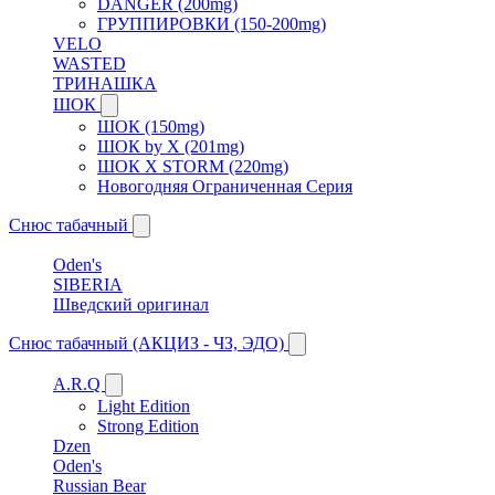
DANGER (200mg)
ГРУППИРОВКИ (150-200mg)
VELO
WASTED
ТРИНАШКА
ШОК
ШОК (150mg)
ШОК by X (201mg)
ШОК X STORM (220mg)
Новогодняя Ограниченная Серия
Снюс табачный
Oden's
SIBERIA
Шведский оригинал
Снюс табачный (АКЦИЗ - ЧЗ, ЭДО)
A.R.Q
Light Edition
Strong Edition
Dzen
Oden's
Russian Bear