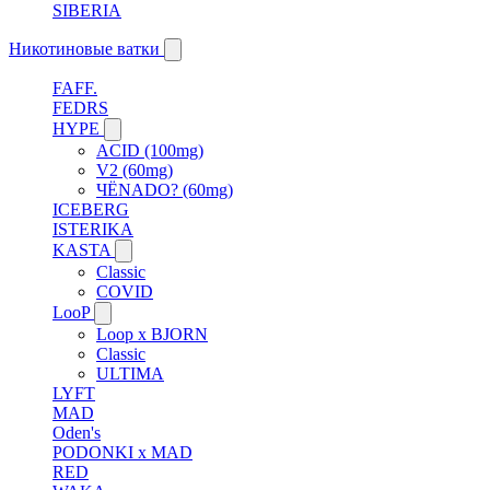
SIBERIA
Никотиновые ватки
FAFF.
FEDRS
HYPE
ACID (100mg)
V2 (60mg)
ЧЁNADO? (60mg)
ICEBERG
ISTERIKA
KASTA
Classic
COVID
LooP
Loop x BJORN
Classic
ULTIMA
LYFT
MAD
Oden's
PODONKI x MAD
RED