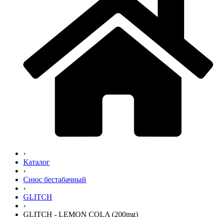
›
Каталог
›
Снюс бестабачный
›
GLITCH
›
GLITCH - LEMON COLA (200mg)