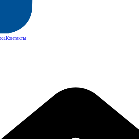
юса
Контакты