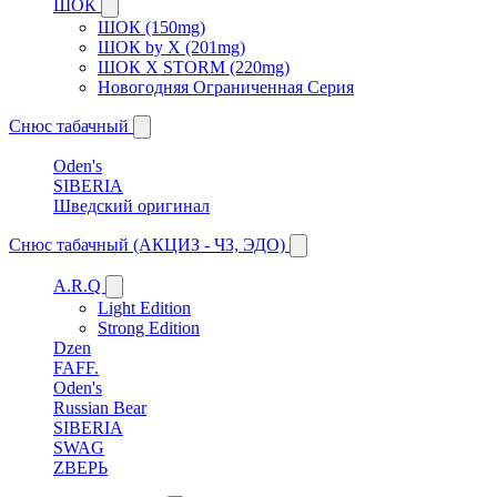
ШОК
ШОК (150mg)
ШОК by X (201mg)
ШОК X STORM (220mg)
Новогодняя Ограниченная Серия
Снюс табачный
Oden's
SIBERIA
Шведский оригинал
Снюс табачный (АКЦИЗ - ЧЗ, ЭДО)
A.R.Q
Light Edition
Strong Edition
Dzen
FAFF.
Oden's
Russian Bear
SIBERIA
SWAG
ZВЕРЬ