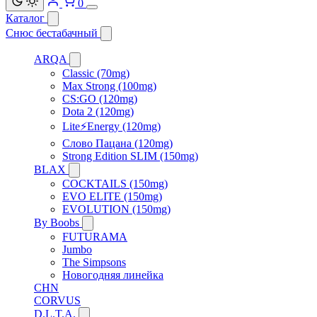
0
Каталог
Снюс бестабачный
ARQA
Classic (70mg)
Max Strong (100mg)
CS:GO (120mg)
Dota 2 (120mg)
Lite⚡Energy (120mg)
Слово Пацана (120mg)
Strong Edition SLIM (150mg)
BLAX
COCKTAILS (150mg)
EVO ELITE (150mg)
EVOLUTION (150mg)
By Boobs
FUTURAMA
Jumbo
The Simpsons
Новогодняя линейка
CHN
CORVUS
D.L.T.A.