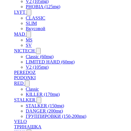
V2 (105mg)
PHOBIA (125mg)
LYFT
CLASSIC
SLIM
Вкусовой
MAD
MS
SV
NICTECH
Classic (60mg)
LIMITED HARD (60mg)
V2 (105mg)
PEREDOZ
PODONKI
RED
Classic
KILLER (170mg)
STALKER
STALKER (150mg)
DANGER (200mg)
ГРУППИРОВКИ (150-200mg)
VELO
ТРИНАШКА