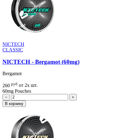
NICTECH
CLASSIC
NICTECH - Bergamot (60mg)
Bergamot
руб
260
от 2х шт.
60mg
Pouches
−
+
В корзину