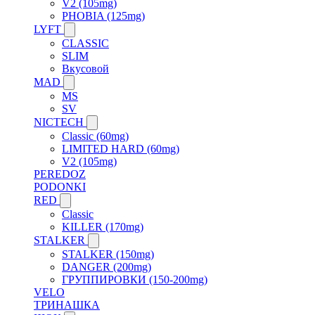
V2 (105mg)
PHOBIA (125mg)
LYFT
CLASSIC
SLIM
Вкусовой
MAD
MS
SV
NICTECH
Classic (60mg)
LIMITED HARD (60mg)
V2 (105mg)
PEREDOZ
PODONKI
RED
Classic
KILLER (170mg)
STALKER
STALKER (150mg)
DANGER (200mg)
ГРУППИРОВКИ (150-200mg)
VELO
ТРИНАШКА