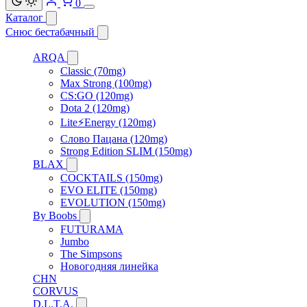
0
Каталог
Снюс бестабачный
ARQA
Classic (70mg)
Max Strong (100mg)
CS:GO (120mg)
Dota 2 (120mg)
Lite⚡Energy (120mg)
Слово Пацана (120mg)
Strong Edition SLIM (150mg)
BLAX
COCKTAILS (150mg)
EVO ELITE (150mg)
EVOLUTION (150mg)
By Boobs
FUTURAMA
Jumbo
The Simpsons
Новогодняя линейка
CHN
CORVUS
D.L.T.A.