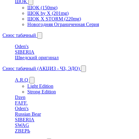
ШОК
ШОК (150mg)
ШОК by X (201mg)
ШОК X STORM (220mg)
Новогодняя Ограниченная Серия
Снюс табачный
Oden's
SIBERIA
Шведский оригинал
Снюс табачный (АКЦИЗ - ЧЗ, ЭДО)
A.R.Q
Light Edition
Strong Edition
Dzen
FAFF.
Oden's
Russian Bear
SIBERIA
SWAG
ZВЕРЬ