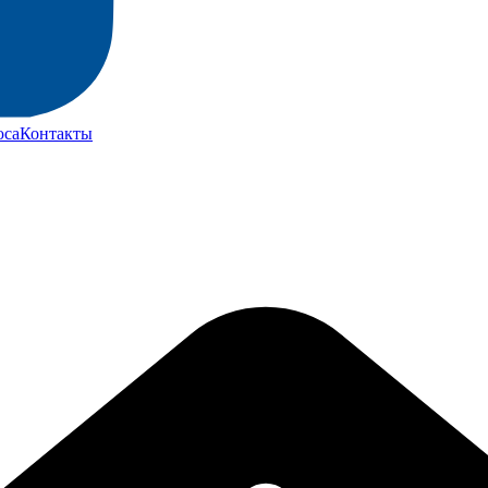
юса
Контакты