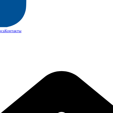
юса
Контакты