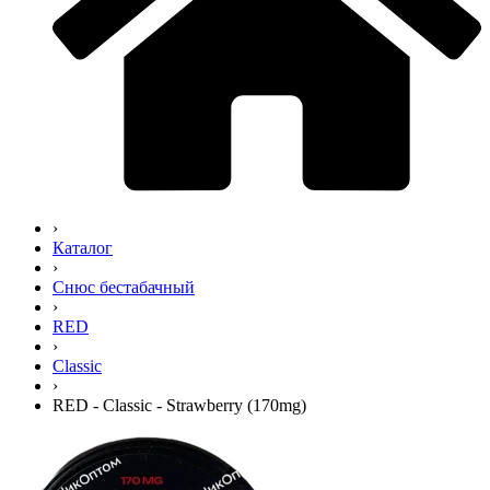
›
Каталог
›
Снюс бестабачный
›
RED
›
Classic
›
RED - Classic - Strawberry (170mg)