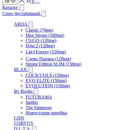
0
Каталог
Снюс бестабачный
ARQA
Classic (70mg)
Max Strong (100mg)
CS:GO (120mg)
Dota 2 (120mg)
Lite⚡Energy (120mg)
Слово Пацана (120mg)
Strong Edition SLIM (150mg)
BLAX
COCKTAILS (150mg)
EVO ELITE (150mg)
EVOLUTION (150mg)
By Boobs
FUTURAMA
Jumbo
The Simpsons
Новогодняя линейка
CHN
CORVUS
D.L.T.A.