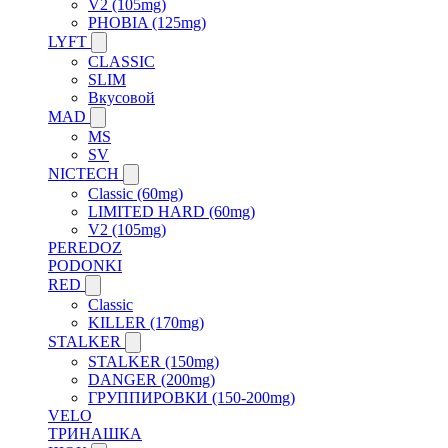
V2 (105mg)
PHOBIA (125mg)
LYFT
CLASSIC
SLIM
Вкусовой
MAD
MS
SV
NICTECH
Classic (60mg)
LIMITED HARD (60mg)
V2 (105mg)
PEREDOZ
PODONKI
RED
Classic
KILLER (170mg)
STALKER
STALKER (150mg)
DANGER (200mg)
ГРУППИРОВКИ (150-200mg)
VELO
ТРИНАШКА