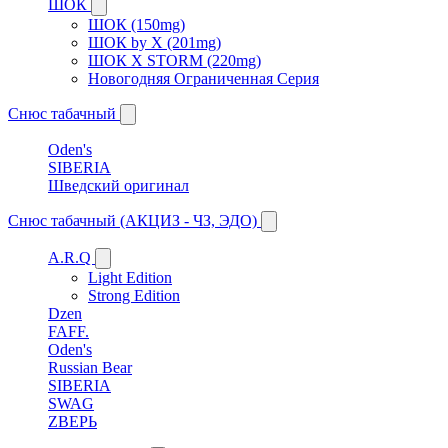
ШОК
ШОК (150mg)
ШОК by X (201mg)
ШОК X STORM (220mg)
Новогодняя Ограниченная Серия
Снюс табачный
Oden's
SIBERIA
Шведский оригинал
Снюс табачный (АКЦИЗ - ЧЗ, ЭДО)
A.R.Q
Light Edition
Strong Edition
Dzen
FAFF.
Oden's
Russian Bear
SIBERIA
SWAG
ZВЕРЬ