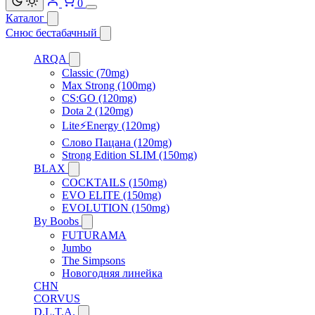
0
Каталог
Снюс бестабачный
ARQA
Classic (70mg)
Max Strong (100mg)
CS:GO (120mg)
Dota 2 (120mg)
Lite⚡Energy (120mg)
Слово Пацана (120mg)
Strong Edition SLIM (150mg)
BLAX
COCKTAILS (150mg)
EVO ELITE (150mg)
EVOLUTION (150mg)
By Boobs
FUTURAMA
Jumbo
The Simpsons
Новогодняя линейка
CHN
CORVUS
D.L.T.A.