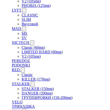
V2 (105mg)
PHOBIA (125mg)
LYFT
CLASSIC
SLIM
Вкусовой
MAD
MS
SV
NICTECH
Classic (60mg)
LIMITED HARD (60mg)
V2 (105mg)
PEREDOZ
PODONKI
RED
Classic
KILLER (170mg)
STALKER
STALKER (150mg)
DANGER (200mg)
ГРУППИРОВКИ (150-200mg)
VELO
ТРИНАШКА