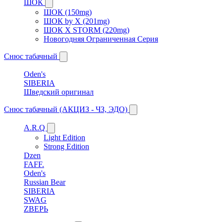
ШОК
ШОК (150mg)
ШОК by X (201mg)
ШОК X STORM (220mg)
Новогодняя Ограниченная Серия
Снюс табачный
Oden's
SIBERIA
Шведский оригинал
Снюс табачный (АКЦИЗ - ЧЗ, ЭДО)
A.R.Q
Light Edition
Strong Edition
Dzen
FAFF.
Oden's
Russian Bear
SIBERIA
SWAG
ZВЕРЬ