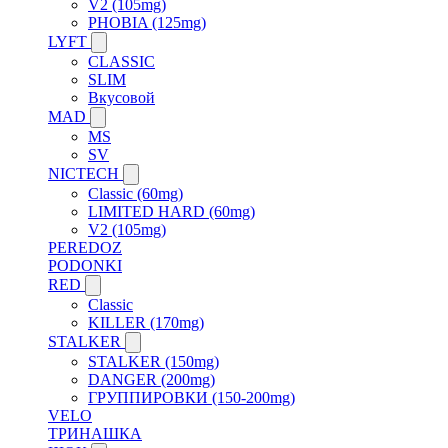
V2 (105mg)
PHOBIA (125mg)
LYFT
CLASSIC
SLIM
Вкусовой
MAD
MS
SV
NICTECH
Classic (60mg)
LIMITED HARD (60mg)
V2 (105mg)
PEREDOZ
PODONKI
RED
Classic
KILLER (170mg)
STALKER
STALKER (150mg)
DANGER (200mg)
ГРУППИРОВКИ (150-200mg)
VELO
ТРИНАШКА