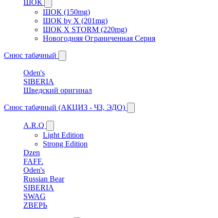
ШОК
ШОК (150mg)
ШОК by X (201mg)
ШОК X STORM (220mg)
Новогодняя Ограниченная Серия
Снюс табачный
Oden's
SIBERIA
Шведский оригинал
Снюс табачный (АКЦИЗ - ЧЗ, ЭДО)
A.R.Q
Light Edition
Strong Edition
Dzen
FAFF.
Oden's
Russian Bear
SIBERIA
SWAG
ZВЕРЬ