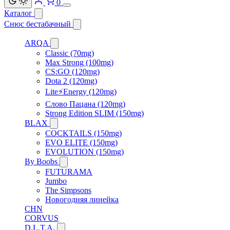
0
Каталог
Снюс бестабачный
ARQA
Classic (70mg)
Max Strong (100mg)
CS:GO (120mg)
Dota 2 (120mg)
Lite⚡Energy (120mg)
Слово Пацана (120mg)
Strong Edition SLIM (150mg)
BLAX
COCKTAILS (150mg)
EVO ELITE (150mg)
EVOLUTION (150mg)
By Boobs
FUTURAMA
Jumbo
The Simpsons
Новогодняя линейка
CHN
CORVUS
D.L.T.A.