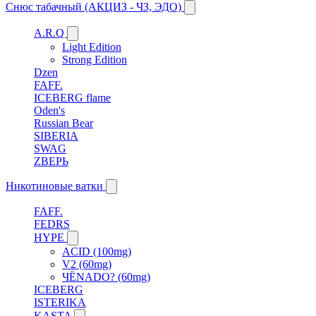
Снюс табачный (АКЦИЗ - ЧЗ, ЭДО)
A.R.Q
Light Edition
Strong Edition
Dzen
FAFF.
ICEBERG flame
Oden's
Russian Bear
SIBERIA
SWAG
ZВЕРЬ
Никотиновые ватки
FAFF.
FEDRS
HYPE
ACID (100mg)
V2 (60mg)
ЧЁNADO? (60mg)
ICEBERG
ISTERIKA
KASTA