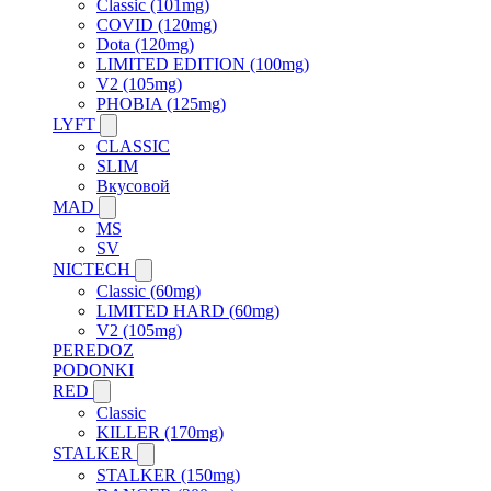
Classic (101mg)
COVID (120mg)
Dota (120mg)
LIMITED EDITION (100mg)
V2 (105mg)
PHOBIA (125mg)
LYFT
CLASSIC
SLIM
Вкусовой
MAD
MS
SV
NICTECH
Classic (60mg)
LIMITED HARD (60mg)
V2 (105mg)
PEREDOZ
PODONKI
RED
Classic
KILLER (170mg)
STALKER
STALKER (150mg)