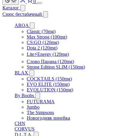
0
Каталог
Снюс бестабачный
ARQA
Classic (70mg)
Max Strong (100mg)
CS:GO (120mg)
Dota 2 (120mg)
Lite⚡Energy (120mg)
Слово Пацана (120mg)
Strong Edition SLIM (150mg)
BLAX
COCKTAILS (150mg)
EVO ELITE (150mg)
EVOLUTION (150mg)
By Boobs
FUTURAMA
Jumbo
The Simpsons
Новогодняя линейка
CHN
CORVUS
D.L.T.A.