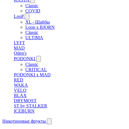
Classic
COVID
LooP
XL - Шайбы
Loop x BJORN
Classic
ULTIMA
LYFT
MAD
Oden's
PODONKI
Classic
CRITICAL
PODONKI x MAD
RED
WAKA
VELO
BLAX
DRYMOST
ST by STALKER
ICEBURN
Никотиновые фрукты