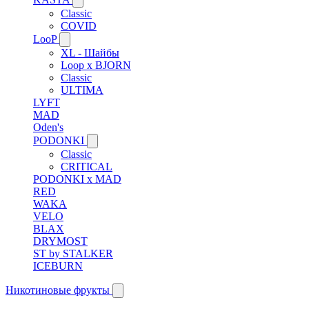
Classic
COVID
LooP
XL - Шайбы
Loop x BJORN
Classic
ULTIMA
LYFT
MAD
Oden's
PODONKI
Classic
CRITICAL
PODONKI x MAD
RED
WAKA
VELO
BLAX
DRYMOST
ST by STALKER
ICEBURN
Никотиновые фрукты