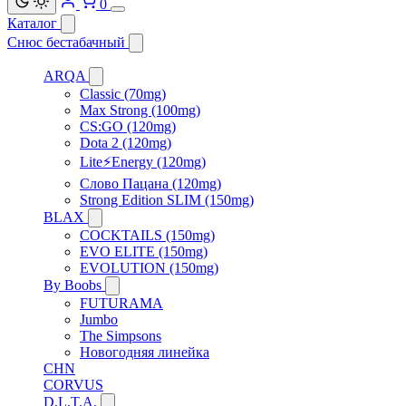
0
Каталог
Снюс бестабачный
ARQA
Classic (70mg)
Max Strong (100mg)
CS:GO (120mg)
Dota 2 (120mg)
Lite⚡Energy (120mg)
Слово Пацана (120mg)
Strong Edition SLIM (150mg)
BLAX
COCKTAILS (150mg)
EVO ELITE (150mg)
EVOLUTION (150mg)
By Boobs
FUTURAMA
Jumbo
The Simpsons
Новогодняя линейка
CHN
CORVUS
D.L.T.A.