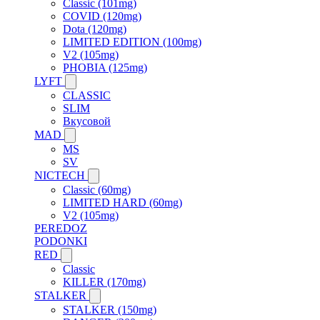
Classic (101mg)
COVID (120mg)
Dota (120mg)
LIMITED EDITION (100mg)
V2 (105mg)
PHOBIA (125mg)
LYFT
CLASSIC
SLIM
Вкусовой
MAD
MS
SV
NICTECH
Classic (60mg)
LIMITED HARD (60mg)
V2 (105mg)
PEREDOZ
PODONKI
RED
Classic
KILLER (170mg)
STALKER
STALKER (150mg)