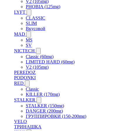
V2 (105mg)
PHOBIA (125mg)
LYFT
CLASSIC
SLIM
Вкусовой
MAD
MS
SV
NICTECH
Classic (60mg)
LIMITED HARD (60mg)
V2 (105mg)
PEREDOZ
PODONKI
RED
Classic
KILLER (170mg)
STALKER
STALKER (150mg)
DANGER (200mg)
ГРУППИРОВКИ (150-200mg)
VELO
ТРИНАШКА