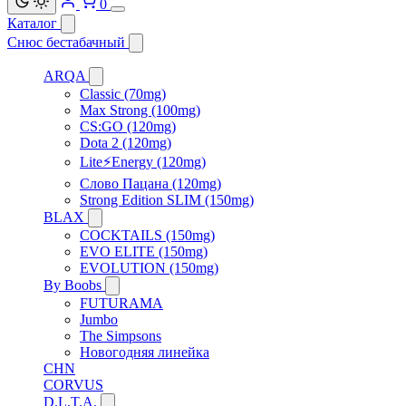
0
Каталог
Снюс бестабачный
ARQA
Classic (70mg)
Max Strong (100mg)
CS:GO (120mg)
Dota 2 (120mg)
Lite⚡Energy (120mg)
Слово Пацана (120mg)
Strong Edition SLIM (150mg)
BLAX
COCKTAILS (150mg)
EVO ELITE (150mg)
EVOLUTION (150mg)
By Boobs
FUTURAMA
Jumbo
The Simpsons
Новогодняя линейка
CHN
CORVUS
D.L.T.A.