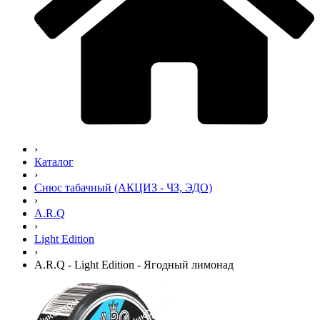
›
Каталог
›
Снюс табачный (АКЦИЗ - ЧЗ, ЭДО)
›
A.R.Q
›
Light Edition
›
A.R.Q - Light Edition - Ягодный лимонад