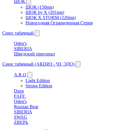
ШОК
ШОК (150mg)
ШОК by X (201mg)
ШОК X STORM (220mg)
Новогодняя Ограниченная Серия
Снюс табачный
Oden's
SIBERIA
Шведский оригинал
Снюс табачный (АКЦИЗ - ЧЗ, ЭДО)
A.R.Q
Light Edition
Strong Edition
Dzen
FAFF.
Oden's
Russian Bear
SIBERIA
SWAG
ZВЕРЬ