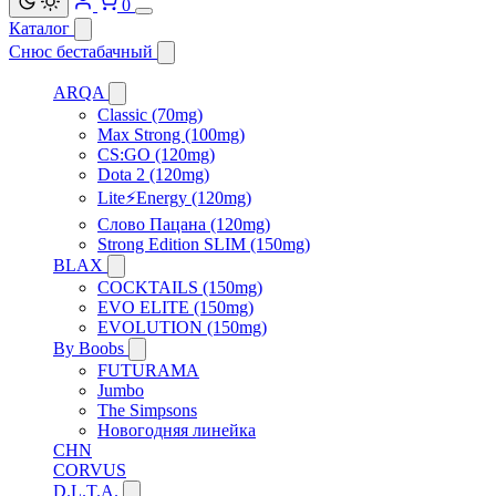
0
Каталог
Снюс бестабачный
ARQA
Classic (70mg)
Max Strong (100mg)
CS:GO (120mg)
Dota 2 (120mg)
Lite⚡Energy (120mg)
Слово Пацана (120mg)
Strong Edition SLIM (150mg)
BLAX
COCKTAILS (150mg)
EVO ELITE (150mg)
EVOLUTION (150mg)
By Boobs
FUTURAMA
Jumbo
The Simpsons
Новогодняя линейка
CHN
CORVUS
D.L.T.A.