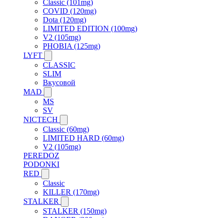
Classic (101mg)
COVID (120mg)
Dota (120mg)
LIMITED EDITION (100mg)
V2 (105mg)
PHOBIA (125mg)
LYFT
CLASSIC
SLIM
Вкусовой
MAD
MS
SV
NICTECH
Classic (60mg)
LIMITED HARD (60mg)
V2 (105mg)
PEREDOZ
PODONKI
RED
Classic
KILLER (170mg)
STALKER
STALKER (150mg)