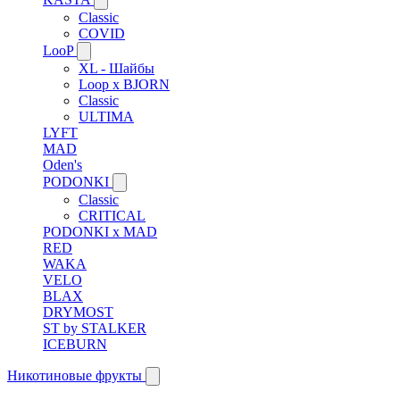
Classic
COVID
LooP
XL - Шайбы
Loop x BJORN
Classic
ULTIMA
LYFT
MAD
Oden's
PODONKI
Classic
CRITICAL
PODONKI x MAD
RED
WAKA
VELO
BLAX
DRYMOST
ST by STALKER
ICEBURN
Никотиновые фрукты