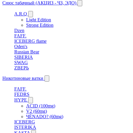
Снюс табачный (АКЦИЗ - ЧЗ, ЭДО)
A.R.Q
Light Edition
Strong Edition
Dzen
FAFF.
ICEBERG flame
Oden's
Russian Bear
SIBERIA
SWAG
ZВЕРЬ
Никотиновые ватки
FAFF.
FEDRS
HYPE
ACID (100mg)
V2 (60mg)
ЧЁNADO? (60mg)
ICEBERG
ISTERIKA
KASTA