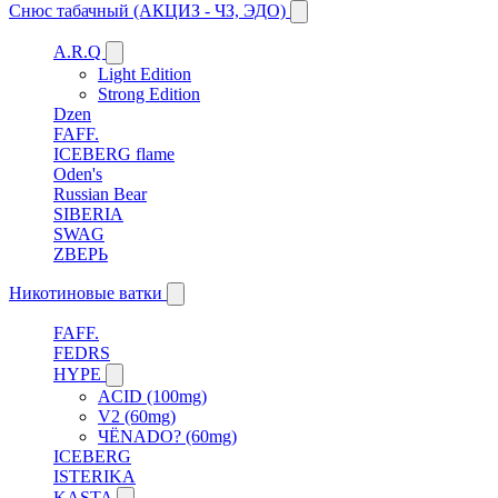
Снюс табачный (АКЦИЗ - ЧЗ, ЭДО)
A.R.Q
Light Edition
Strong Edition
Dzen
FAFF.
ICEBERG flame
Oden's
Russian Bear
SIBERIA
SWAG
ZВЕРЬ
Никотиновые ватки
FAFF.
FEDRS
HYPE
ACID (100mg)
V2 (60mg)
ЧЁNADO? (60mg)
ICEBERG
ISTERIKA
KASTA