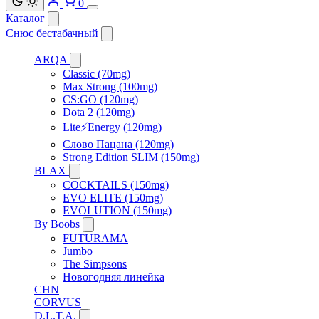
0
Каталог
Снюс бестабачный
ARQA
Classic (70mg)
Max Strong (100mg)
CS:GO (120mg)
Dota 2 (120mg)
Lite⚡Energy (120mg)
Слово Пацана (120mg)
Strong Edition SLIM (150mg)
BLAX
COCKTAILS (150mg)
EVO ELITE (150mg)
EVOLUTION (150mg)
By Boobs
FUTURAMA
Jumbo
The Simpsons
Новогодняя линейка
CHN
CORVUS
D.L.T.A.