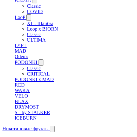
Classic
COVID
LooP
XL - Шайбы
Loop x BJORN
Classic
ULTIMA
LYFT
MAD
Oden's
PODONKI
Classic
CRITICAL
PODONKI x MAD
RED
WAKA
VELO
BLAX
DRYMOST
ST by STALKER
ICEBURN
Никотиновые фрукты