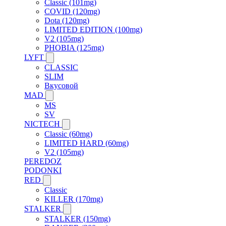
Classic (101mg)
COVID (120mg)
Dota (120mg)
LIMITED EDITION (100mg)
V2 (105mg)
PHOBIA (125mg)
LYFT
CLASSIC
SLIM
Вкусовой
MAD
MS
SV
NICTECH
Classic (60mg)
LIMITED HARD (60mg)
V2 (105mg)
PEREDOZ
PODONKI
RED
Classic
KILLER (170mg)
STALKER
STALKER (150mg)